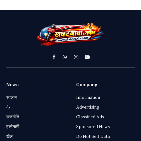
Facebook
WhatsApp
Instagram
YouTube
News
Company
रतलाम
Information
⁠देश
Advertising
राजनीति
Classified Ads
⁠इकोनॉमी
Sponsored News
खेल
Do Not Sell Data