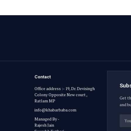
Contact
Subs
Office address :- 19, Dr. Devisingh
Colony Opposite New court ,
Get th
Ratlam MP
and bu
info@khabarbaba.com
Managed By -
Rajesh Jain