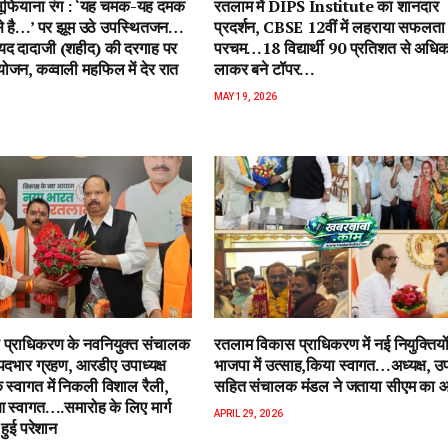
ें सूफियाना रंग : ‘यह चमक-यह दमक
रतलाम में DIPS Institute का शानदार
 से है…’ पर झूम उठे उपस्थितजन…
प्रदर्शन, CBSE 12वीं में लहराया सफलता
ैयद दादाजी (शहीद) की दरगाह पर
परचम…18 विद्यार्थी 90 प्रतिशत से अधि
जन, कव्वाली महफिल में देर रात
लाकर बने टॉपर…
MAY 19, 2026
प्राधिकरण के नवनियुक्त संचालक
रतलाम विकास प्राधिकरण में नई नियुक्तियो
पदभार ग्रहण, आरडीए उपाध्यक्ष
भाजपा में उत्साह,किया स्वागत…अध्यक्ष, उपा
 स्वागत में निकली विशाल रैली,
सहित संचालक मंडल ने जताया सीएम का 
स्वागत….समारोह के लिए मार्ग
APRIL 29, 2026
हुई परेशान