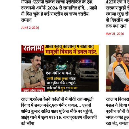
भोपाल: एएसपी राकेश‌ खाखा प्रतिष्ठित के.एफ.
422वें उर्स म
रुस्तमजी अवॉर्ड-2024 से सम्मानित होंगे….पहले
सरकार तुम्हीं
भी मिल चुके है कई राष्ट्रीय एवं राज्य स्तरीय
ख्वाजा खुदा स
सम्मान
दो दिवसीय आयो
तक बंधा समा
JUNE 2, 2026
MAY 21, 2026
रतलाम:ओल्ड रेलवे कॉलोनी में बीती रात मामूली
रतलाम विकास 
विवाद में डबल मर्डर,एक गंभीर घायल… एसपी
मंडल ने किया 
अमित कुमार सहित शहर पुलिस मौके पर पहुंची,
प्रवीण सोनी के
आईए थाने में शून्य पर FIR कर प्रकरण जीआरपी
जगह-जगह हुआ 
को सौंपा
रहा बंद, जनता 