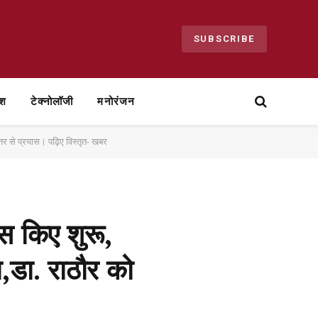
SUBSCRIBE
ेश
टेक्नोलॉजी
मनोरंजन
स्तर से प्रयास। पढ़िए विस्तृत- खबर
ास किए शुरू,
ा,डा. राठौर को