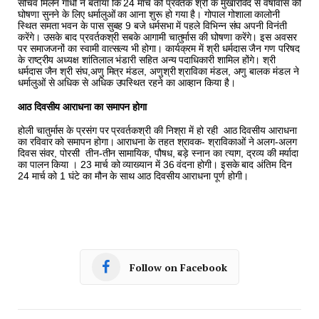
सचिव मिलन गांधी ने बताया कि 24 मार्च को प्रवर्तक श्री के मुखारविंद से वर्षावास की
घोषणा सुनने के लिए धर्मालुओं का आना शुरू हो गया है। गोपाल गोशाला कालोनी
स्थित समता भवन के पास सुबह 9 बजे धर्मसभा में पहले विभिन्न संघ अपनी विनंती
करेंगे। उसके बाद प्रवर्तकश्री सबके आगामी चातुर्मास की घोषणा करेंगे। इस अवसर
पर समाजजनों का स्वामी वात्सल्य भी होगा। कार्यक्रम में श्री धर्मदास जैन गण परिषद
के राष्ट्रीय अध्यक्ष शांतिलाल भंडारी सहित अन्य पदाधिकारी शामिल होंगे। श्री
धर्मदास जैन श्री संघ,अणु मित्र मंडल, अणुश्री श्राविका मंडल, अणु बालक मंडल ने
धर्मालुओं से अधिक से अधिक उपस्थित रहने का आव्हान किया है।
आठ दिवसीय आराधना का समापन होगा
होली चातुर्मास के प्रसंग पर प्रवर्तकश्री की निश्रा में हो रही आठ दिवसीय आराधना
का रविवार को समापन होगा। आराधना के तहत श्रावक- श्राविकाओं ने अलग-अलग
दिवस संवर, पोरसी तीन-तीन सामायिक, पौषध, बड़े स्नान का त्याग, द्रव्य की मर्यादा
का पालन किया । 23 मार्च को व्याख्यान में 36 वंदना होगी। इसके बाद अंतिम दिन
24 मार्च को 1 घंटे का मौन के साथ आठ दिवसीय आराधना पूर्ण होगी।
Follow on Facebook