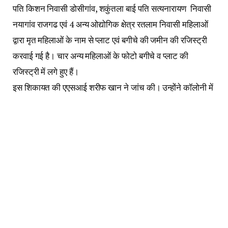
पति किशन निवासी डोसीगांव, शकुंतला बाई पति सत्यनारायण निवासी
नयागांव राजगढ एवं 4 अन्य ओद्योगिक क्षेत्र रतलाम निवासी महिलाओं
द्वारा मृत महिलाओं के नाम से प्लाट एवं बगीचे की जमीन की रजिस्ट्री
करवाई गई है। चार अन्य महिलाओं के फोटो बगीचे व प्लाट की
रजिस्ट्री में लगे हुए हैं।
इस शिकायत की एएसआई शरीफ खान ने जांच की। उन्होंने कॉलोनी में
रहने वाले लोगों के बयान दर्ज किए और पाया कि आरोपी हरीश गुप्ता द्वारा
प्रोफेसर गृह निर्माण समिति विद्या विहार नगर स्थित बगीचे की 6263
वर्गफीट जमीन मृत महिलाओ शांतिबाई, गंगाबाई एवं मोहनबाई तीनों
निवासी डालूमोदी बाजार के स्थान पर नकली महिलाएं खड़ी कर बेची गई
हैं। इन जमीनों के सौदे में क्रेता और विक्रेता की पहचान विजय शंकर
पांडे, हेमंत कुमार ने रजिस्ट्रार कार्यालय में की थी। जमीन की
रजिस्ट्री 27 फरवरी 2003 को हुई थी। प्लाट नंबर 9 की रजिस्ट्री
हेमंत ने तीनों मृत महिलाओं के स्थान पर नकली महिलाएं खड़ी करके 8