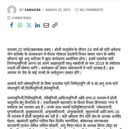
BY
SAMAGRA
MARCH 22, 2019
NO COMMENTS
2 MINS READ
रतलाम,22 मार्च(खबरबाबा.काम)। होली चातुर्मास के दौरान 24 मार्च को श्री धर्मदास
जैन श्रीसंघ के तत्वावधान में गोपाल गोशाला कालोनी स्थित समता भवन के समीप
सौभाग्य सूर्य अणु वाटिका में वृहद कार्यक्रम आयोजित होगा। इसमें प्रवर्तक श्री
जिनेन्द्रमुनिजी अपना एवं अपने आज्ञानुवर्ती साधु-साध्वीजी के सन 2019 के वर्षावास
स्थलों की घोषणा करेंगे। कार्यक्रम को लेकर समाजजनों में भारी उत्साह है। इस
अवसर पर देश के कई राज्यो के धर्मालुजन एकत्र होंगे।
आचार्य श्री उमेशमुनिजी के शिष्य प्रवर्तक श्री जिनेंद्रमुनि जी म.सा.अणु वत्स श्री
संयतमुनि जी,दिलीपमुनिजी,हेमंतमुनिजी,
जयंतमुनिजी,गिरीशमुनिजी, रविमुनिजी,आदित्यमुनिजी आदि ठाणा-8 रतलाम में होली
चातुर्मास हेतु विराजित है। प्रवर्तकश्री महाराष्ट्र के विदर्भ स्थित हिंगनघाट नगर में
वर्षावास कर रतलाम आए हैं। उनके साथ साध्वी श्रीमुक्तिप्रभाजी, प्रेमलताजी,
पुण्यशीलाजी, कुसुमलताजी, अनुपमशीलाजी, अंगूरबालाजी, सुव्रताजी आदि ठाणा-16
भी रतलाम में होली चातुर्मास कर रही है। श्री धर्मदास जैन श्री संघ के अध्यक्ष अरविंद
मेहता, महामंत्री सुशील गादिया चिव दिलीप चाणोदिया, कोषाध्यक्ष माणकलाल
कटकानी,प्रचार सचिव ललित कोठारी, अणु मित्र मंडल के अध्यक्ष विनय लोढ़ा एवं