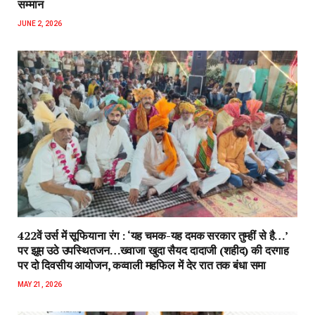
सम्मान
JUNE 2, 2026
422वें उर्स में सूफियाना रंग : ‘यह चमक-यह दमक सरकार तुम्हीं से है…’
पर झूम उठे उपस्थितजन…ख्वाजा खुदा सैयद दादाजी (शहीद) की दरगाह
पर दो दिवसीय आयोजन, कव्वाली महफिल में देर रात तक बंधा समा
MAY 21, 2026