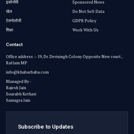
⁠इकोनॉमी
Sponsored News
खेल
Do Not Sell Data
टेक्नोलॉजी
GDPR Policy
शिक्षा
Work With Us
Contact
Office address :- 19, Dr. Devisingh Colony Opposite New court ,
Ratlam MP
info@khabarbaba.com
Managed By -
Rajesh Jain
Sourabh Kothari
Samagra Jain
Subscribe to Updates