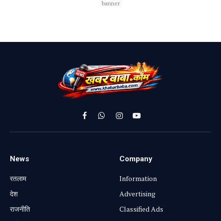
banner
Facebook
WhatsApp
Instagram
YouTube
News
Company
रतलाम
Information
⁠देश
Advertising
राजनीति
Classified Ads