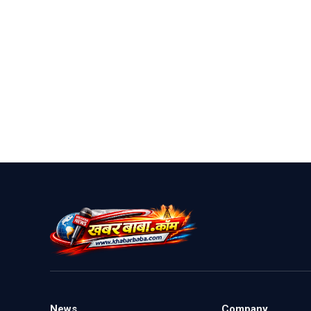
News
Company