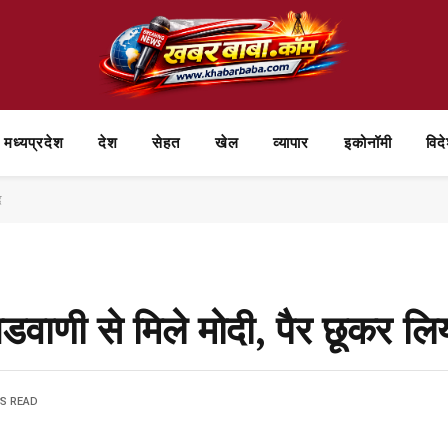
मध्यप्रदेश
देश
सेहत
खेल
व्यापार
⁠इकोनॉमी
विद
द
वाणी से मिले मोदी, पैर छूकर लिय
NS READ