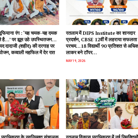
ें सूफियाना रंग : ‘यह चमक-यह दमक
रतलाम में DIPS Institute का शानदार
 से है…’ पर झूम उठे उपस्थितजन…
प्रदर्शन, CBSE 12वीं में लहराया सफलता
ैयद दादाजी (शहीद) की दरगाह पर
परचम…18 विद्यार्थी 90 प्रतिशत से अधि
जन, कव्वाली महफिल में देर रात
लाकर बने टॉपर…
MAY 19, 2026
प्राधिकरण के नवनियुक्त संचालक
रतलाम विकास प्राधिकरण में नई नियुक्तियो