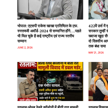
भोपाल: एएसपी राकेश‌ खाखा प्रतिष्ठित के.एफ.
422वें उर्स म
रुस्तमजी अवॉर्ड-2024 से सम्मानित होंगे….पहले
सरकार तुम्हीं
भी मिल चुके है कई राष्ट्रीय एवं राज्य स्तरीय
ख्वाजा खुदा स
सम्मान
दो दिवसीय आयो
तक बंधा समा
JUNE 2, 2026
MAY 21, 2026
रतलाम:ओल्ड रेलवे कॉलोनी में बीती रात मामूली
रतलाम विकास 