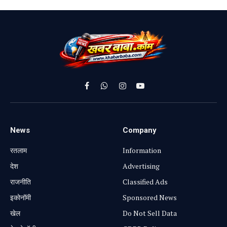
Facebook
WhatsApp
Instagram
YouTube
News
Company
रतलाम
Information
⁠देश
Advertising
राजनीति
Classified Ads
⁠इकोनॉमी
Sponsored News
खेल
Do Not Sell Data