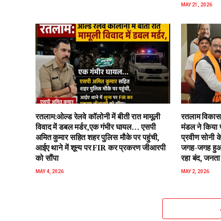
MAY 21, 2026
रतलाम:ओल्ड रेलवे कॉलोनी में बीती रात मामूली
रतलाम विकास 
विवाद में डबल मर्डर,एक गंभीर घायल… एसपी
मंडल ने किया 
अमित कुमार सहित शहर पुलिस मौके पर पहुंची,
प्रवीण सोनी के
आईए थाने में शून्य पर FIR कर प्रकरण जीआरपी
जगह-जगह हुआ 
को सौंपा
रहा बंद, जनता 
MAY 4, 2026
MAY 2, 2026