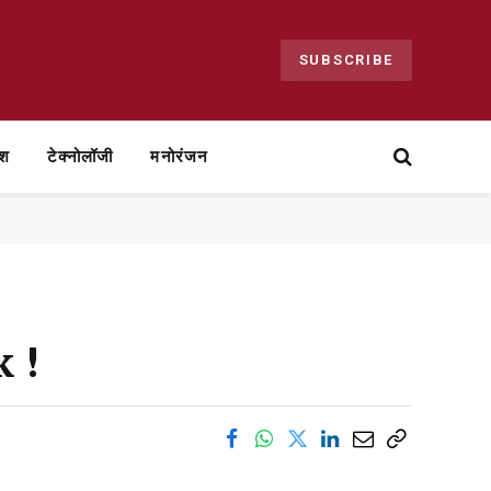
SUBSCRIBE
ेश
टेक्नोलॉजी
मनोरंजन
k !