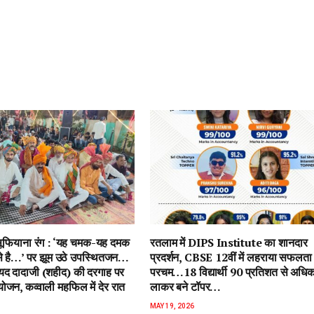
ें सूफियाना रंग : ‘यह चमक-यह दमक
रतलाम में DIPS Institute का शानदार
 से है…’ पर झूम उठे उपस्थितजन…
प्रदर्शन, CBSE 12वीं में लहराया सफलता
ैयद दादाजी (शहीद) की दरगाह पर
परचम…18 विद्यार्थी 90 प्रतिशत से अधि
जन, कव्वाली महफिल में देर रात
लाकर बने टॉपर…
MAY 19, 2026