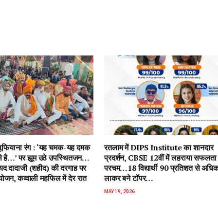
ें सूफियाना रंग : ‘यह चमक-यह दमक
रतलाम में DIPS Institute का शानदार
 से है…’ पर झूम उठे उपस्थितजन…
प्रदर्शन, CBSE 12वीं में लहराया सफलता
ैयद दादाजी (शहीद) की दरगाह पर
परचम…18 विद्यार्थी 90 प्रतिशत से अधि
जन, कव्वाली महफिल में देर रात
लाकर बने टॉपर…
MAY 19, 2026