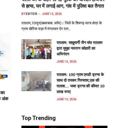
से हत्या, घर में लगाई आग, गांव में पुलिस बल तैनात
BY
EDITOR
JUNE 10, 2026
रतलाम,10जून(खबरबाबा. कॉम)। जिले के शिवगढ़ थाना क्षेत्र के
ग्राम खेरिया पाड़ा में मंगलवार देर रात…
रतलाम: साधुमार्गी जैन संघ रतलाम
द्वारा मुमुक्ष नवरत्न कोठारी का
अभिनंदन
JUNE 10, 2026
रतलाम: 100 ग्राम एमडी ड्रग्स के
साथ दो तस्कर गिरफ्तार,एक की
तलाश… जब्त ड्रग्स की कीमत 10
लाख रुपए
 का
क अंक
JUNE 10, 2026
Top Trending