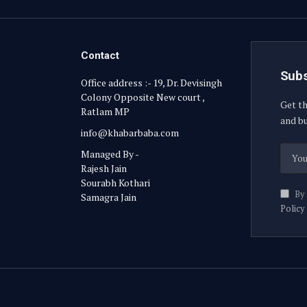
Contact
Subs
Office address :- 19, Dr. Devisingh
Colony Opposite New court ,
Get th
Ratlam MP
and bu
info@khabarbaba.com
Managed By -
Rajesh Jain
Sourabh Kothari
By 
Samagra Jain
Policy