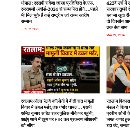
भोपाल: एएसपी राकेश‌ खाखा प्रतिष्ठित के.एफ.
422वें उर्स म
रुस्तमजी अवॉर्ड-2024 से सम्मानित होंगे….पहले
सरकार तुम्हीं
भी मिल चुके है कई राष्ट्रीय एवं राज्य स्तरीय
ख्वाजा खुदा स
सम्मान
दो दिवसीय आयो
तक बंधा समा
JUNE 2, 2026
MAY 21, 2026
रतलाम:ओल्ड रेलवे कॉलोनी में बीती रात मामूली
रतलाम विकास 
विवाद में डबल मर्डर,एक गंभीर घायल… एसपी
मंडल ने किया 
अमित कुमार सहित शहर पुलिस मौके पर पहुंची,
प्रवीण सोनी के
आईए थाने में शून्य पर FIR कर प्रकरण जीआरपी
जगह-जगह हुआ 
को सौंपा
रहा बंद, जनता 