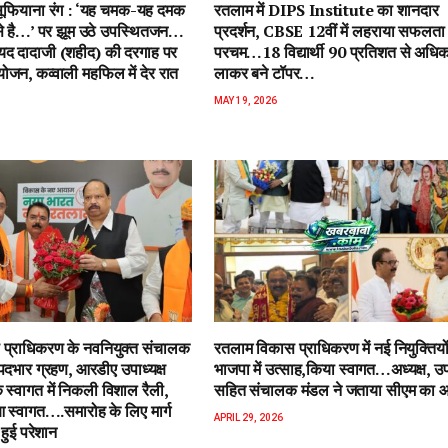
ें सूफियाना रंग : ‘यह चमक-यह दमक
रतलाम में DIPS Institute का शानदार
 से है…’ पर झूम उठे उपस्थितजन…
प्रदर्शन, CBSE 12वीं में लहराया सफलता
ैयद दादाजी (शहीद) की दरगाह पर
परचम…18 विद्यार्थी 90 प्रतिशत से अधि
जन, कव्वाली महफिल में देर रात
लाकर बने टॉपर…
MAY 19, 2026
प्राधिकरण के नवनियुक्त संचालक
रतलाम विकास प्राधिकरण में नई नियुक्तियो
पदभार ग्रहण, आरडीए उपाध्यक्ष
भाजपा में उत्साह,किया स्वागत…अध्यक्ष, उपा
 स्वागत में निकली विशाल रैली,
सहित संचालक मंडल ने जताया सीएम का 
स्वागत….समारोह के लिए मार्ग
APRIL 29, 2026
हुई परेशान