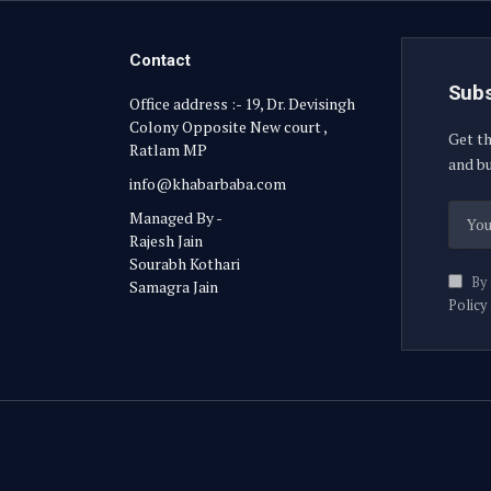
Contact
Subs
Office address :- 19, Dr. Devisingh
Colony Opposite New court ,
Get th
Ratlam MP
and bu
info@khabarbaba.com
Managed By -
Rajesh Jain
Sourabh Kothari
By 
Samagra Jain
Policy