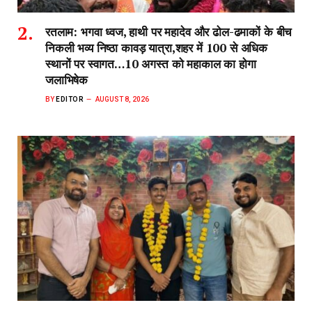
रतलाम: रद्द हुई परीक्षा से नहीं टूटा हौसला, Re-NEET में
594 अंक लाकर राजवीर सोलंकी ने पूरा किया डॉक्टर बनने
का सपना..अभ्यास करियर इंस्टीट्यूट के मार्गदर्शन में पहले
प्रयास में शानदार सफलता
BY
EDITOR
AUGUST 7, 2026
रतलाम, 7 अगस्त (खबरबाबा.कॉम)।कहते हैं कि सफलता उन्हीं के कदम चूमती
है…
banner