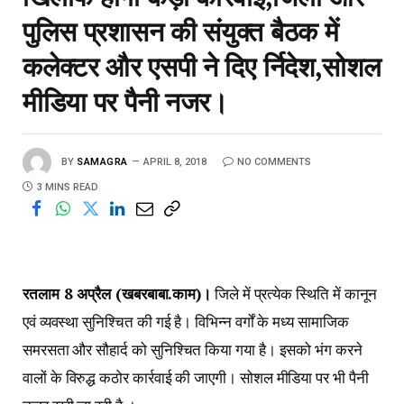
रतलाम 8 अप्रैल (खबरबाबा.काम)।
जिले में प्रत्येक स्थिति में कानून
एवं व्यवस्था सुनिश्चित की गई है। विभिन्न वर्गों के मध्य सामाजिक
समरसता और सौहार्द को सुनिश्चित किया गया है। इसको भंग करने
वालों के विरुद्ध कठोर कार्रवाई की जाएगी। सोशल मीडिया पर भी पैनी
नजर रखी जा रही है ।
यह जानकारी रविवार को संपन्न पुलिस और प्रशासन के अधिकारियों
की संयुक्त बैठक में दी गई। जिला दंडाधिकारी एवं कलेक्टर श्रीमती
रुचिका चौहान ने बैठक में आवश्यक दिशा निर्देश सभी अधिकारियों को
दिए ।बैठक में पुलिस अधीक्षक अमित सिंह, एडिशनल कलेक्टर डॉक्टर
कैलाश बुंदेला ,एडिशनल एसपी डा. राजेश सहाय जिले के सभी एसडीएम,
एसडीओपी थाना प्रभारी तहसीलदार आदि उपस्थित थे।
बैठक में बताया गया कि जिले में लागू धारा 144 का कड़ाई से पालन
सुनिश्चित किया गया है। बगैर अनुमति के कोई भी जुलूस धरना सभा
इत्यादि नहीं आयोजन होगा। अनुमति लेने के पश्चात आयोजित होने