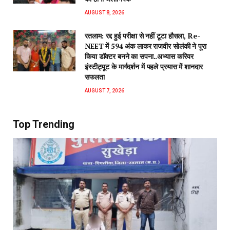
रतलाम में MD ड्रग्स के खिलाफ कार्रवाई, 15 ग्राम MD के
साथ 21 वर्षीय युवक गिरफ्तार
BY
EDITOR
AUGUST 8, 2026
रतलाम,8अगस्त(खबरबाबा. कॉम)। जिले में अवैध मादक पदार्थों की तस्करी के
खिलाफ चलाए…