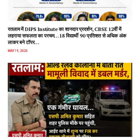
रतलाम:ओल्ड रेलवे कॉलोनी में बीती रात मामूली विवाद में डबल मर्डर,एक
गंभीर घायल… एसपी अमित कुमार सहित शहर पुलिस मौके पर पहुंची, आईए
थाने में शून्य पर FIR कर प्रकरण जीआरपी को सौंपा
MAY 4, 2026
ADD A COMMENT
Editors Picks