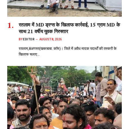
रतलाम: भगवा ध्वज, हाथी पर महादेव और ढोल-ढमाकों के बीच
निकली भव्य निष्ठा कावड़ यात्रा,शहर में 100 से अधिक
स्थानों पर स्वागत…10 अगस्त को महाकाल का होगा
जलाभिषेक
BY
EDITOR
AUGUST 8, 2026