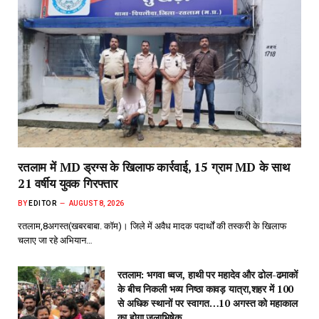
रतलाम,8अगस्त(खबरबाबा. कॉम)। जिले में अवैध मादक पदार्थों की तस्करी के खिलाफ
चलाए जा रहे अभियान…
रतलाम: भगवा ध्वज, हाथी पर महादेव और ढोल-ढमाकों
के बीच निकली भव्य निष्ठा कावड़ यात्रा,शहर में 100
से अधिक स्थानों पर स्वागत…10 अगस्त को महाकाल
का होगा जलाभिषेक
AUGUST 8, 2026
रतलाम: रद्द हुई परीक्षा से नहीं टूटा हौसला, Re-
NEET में 594 अंक लाकर राजवीर सोलंकी ने पूरा
किया डॉक्टर बनने का सपना..अभ्यास करियर
इंस्टीट्यूट के मार्गदर्शन में पहले प्रयास में शानदार
सफलता
AUGUST 7, 2026
Top Trending