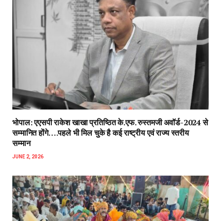
JUNE 2, 2026
422वें उर्स में सूफियाना रंग : ‘यह चमक-यह दमक सरकार तुम्हीं से है…’
पर झूम उठे उपस्थितजन…ख्वाजा खुदा सैयद दादाजी (शहीद) की दरगाह
पर दो दिवसीय आयोजन, कव्वाली महफिल में देर रात तक बंधा समा
MAY 21, 2026