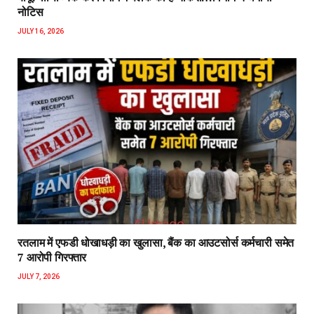
रतलाम में एफडी धोखाधड़ी का खुलासा, बैंक का आउटसोर्स कर्मचारी समेत
7 आरोपी गिरफ्तार
JULY 7, 2026
भोपाल: एएसपी राकेश‌ खाखा प्रतिष्ठित के.एफ. रुस्तमजी अवॉर्ड-2024 से
सम्मानित होंगे….पहले भी मिल चुके है कई राष्ट्रीय एवं राज्य स्तरीय
सम्मान