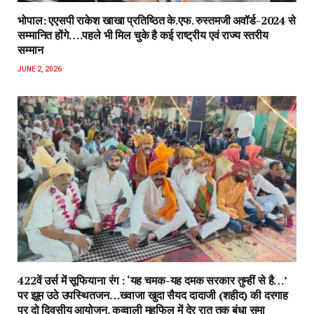
भोपाल: एएसपी राकेश‌ खाखा प्रतिष्ठित के.एफ. रुस्तमजी अवॉर्ड-2024 से
सम्मानित होंगे….पहले भी मिल चुके है कई राष्ट्रीय एवं राज्य स्तरीय
सम्मान
JUNE 2, 2026
422वें उर्स में सूफियाना रंग : ‘यह चमक-यह दमक सरकार तुम्हीं से है…’
पर झूम उठे उपस्थितजन…ख्वाजा खुदा सैयद दादाजी (शहीद) की दरगाह
पर दो दिवसीय आयोजन, कव्वाली महफिल में देर रात तक बंधा समा