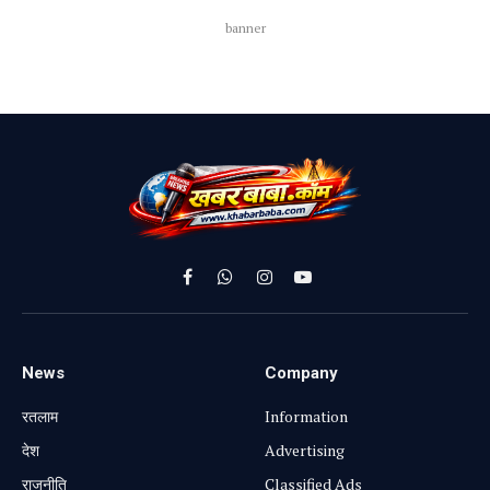
banner
Facebook
WhatsApp
Instagram
YouTube
News
Company
रतलाम
Information
⁠देश
Advertising
राजनीति
Classified Ads