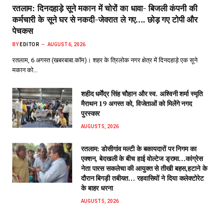
रतलाम: दिनदहाड़े सूने मकान में चोरों का धावा- बिजली कंपनी की
कर्मचारी के सूने घर से नकदी-जेवरात ले गए…. छोड़ गए टोपी और
पेचकस
BY
EDITOR
AUGUST 6, 2026
रतलाम, 6 अगस्त (खबरबाबा.कॉम)। शहर के त्रिलोक नगर क्षेत्र में दिनदहाड़े एक सूने
मकान को…
शहीद धर्मेंद्र सिंह चौहान और स्व. अश्विनी शर्मा स्मृति
मैराथन 19 अगस्त को, विजेताओं को मिलेंगे नगद
पुरस्कार
AUGUST 5, 2026
रतलाम: डोसीगांव मल्टी के बकायदारों पर निगम का
एक्शन, बेदखली के बीच हाई वोल्टेज ड्रामा…कांग्रेस
नेता पारस सकलेचा की आयुक्त से तीखी बहस,हटाने के
दौरान बिगड़ी तबीयत… रहवासियों ने दिया कलेक्टोरेट
के बाहर धरना
AUGUST 5, 2026