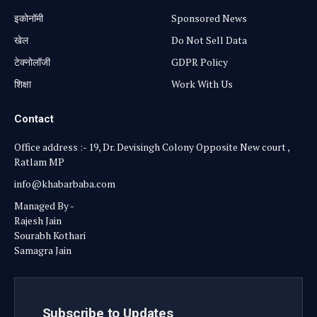
⁠इकोनॉमी
Sponsored News
खेल
Do Not Sell Data
टेक्नोलॉजी
GDPR Policy
शिक्षा
Work With Us
Contact
Office address :- 19, Dr. Devisingh Colony Opposite New court ,
Ratlam MP
info@khabarbaba.com
Managed By -
Rajesh Jain
Sourabh Kothari
Samagra Jain
Subscribe to Updates