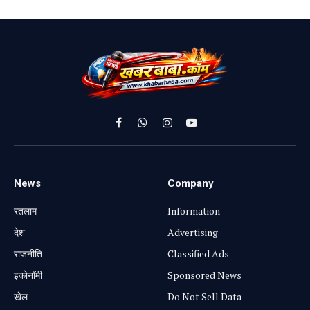
Facebook
WhatsApp
Instagram
YouTube
News
Company
रतलाम
Information
⁠देश
Advertising
राजनीति
Classified Ads
⁠इकोनॉमी
Sponsored News
खेल
Do Not Sell Data