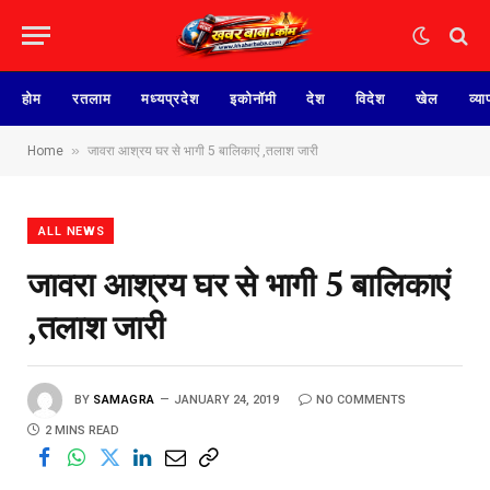
होम
रतलाम
मध्यप्रदेश
इकोनॉमी
देश
विदेश
खेल
व्या
»
Home
जावरा आश्रय घर से भागी 5 बालिकाएं ,तलाश जारी
ALL NEWS
जावरा आश्रय घर से भागी 5 बालिकाएं
,तलाश जारी
BY
SAMAGRA
JANUARY 24, 2019
NO COMMENTS
2 MINS READ