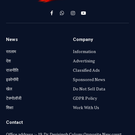
Facebook
WhatsApp
Instagram
YouTube
News
Company
रतलाम
Information
⁠देश
Advertising
राजनीति
Classified Ads
⁠इकोनॉमी
Sponsored News
खेल
Do Not Sell Data
टेक्नोलॉजी
GDPR Policy
शिक्षा
Work With Us
Contact
Office address :- 19, Dr. Devisingh Colony Opposite New court ,