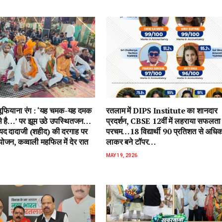
ें सूफियाना रंग : ‘यह चमक-यह दमक
रतलाम में DIPS Institute का शानदार
 से है…’ पर झूम उठे उपस्थितजन…
प्रदर्शन, CBSE 12वीं में लहराया सफलता
ैयद दादाजी (शहीद) की दरगाह पर
परचम…18 विद्यार्थी 90 प्रतिशत से अधि
जन, कव्वाली महफिल में देर रात
लाकर बने टॉपर…
MAY 19, 2026