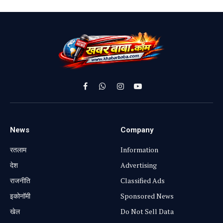
Facebook
WhatsApp
Instagram
YouTube
News
Company
रतलाम
Information
⁠देश
Advertising
राजनीति
Classified Ads
⁠इकोनॉमी
Sponsored News
खेल
Do Not Sell Data