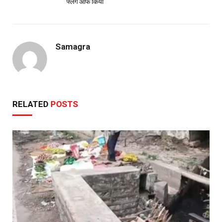
फ्लैग ऑफ किया
Samagra
RELATED
POSTS