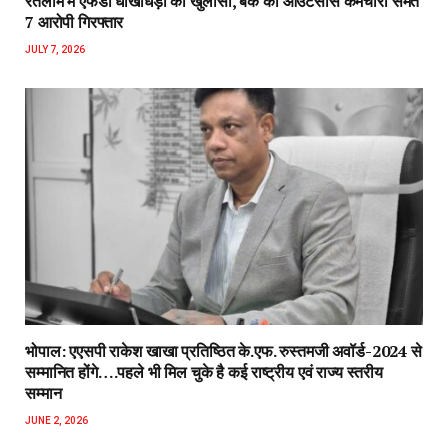
रतलाम में एफडी धोखाधड़ी का खुलासा, बैंक का आउटसोर्स कर्मचारी समेत
7 आरोपी गिरफ्तार
JULY 7, 2026
भोपाल: एएसपी राकेश‌ खाखा प्रतिष्ठित के.एफ. रुस्तमजी अवॉर्ड-2024 से
सम्मानित होंगे….पहले भी मिल चुके है कई राष्ट्रीय एवं राज्य स्तरीय
सम्मान
JUNE 2, 2026