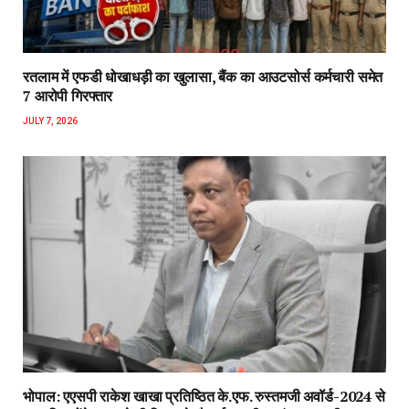
रतलाम में एफडी धोखाधड़ी का खुलासा, बैंक का आउटसोर्स कर्मचारी समेत
7 आरोपी गिरफ्तार
JULY 7, 2026
भोपाल: एएसपी राकेश‌ खाखा प्रतिष्ठित के.एफ. रुस्तमजी अवॉर्ड-2024 से