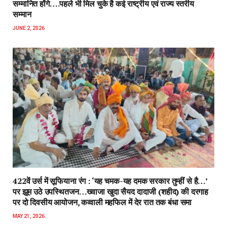
सम्मानित होंगे….पहले भी मिल चुके है कई राष्ट्रीय एवं राज्य स्तरीय
सम्मान
JUNE 2, 2026
422वें उर्स में सूफियाना रंग : ‘यह चमक-यह दमक सरकार तुम्हीं से है…’
पर झूम उठे उपस्थितजन…ख्वाजा खुदा सैयद दादाजी (शहीद) की दरगाह
पर दो दिवसीय आयोजन, कव्वाली महफिल में देर रात तक बंधा समा
MAY 21, 2026