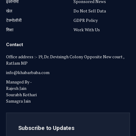
⁠इकोनॉमी
Sponsored News
खेल
Do Not Sell Data
टेक्नोलॉजी
GDPR Policy
शिक्षा
Work With Us
Contact
Office address :- 19, Dr. Devisingh Colony Opposite New court ,
Ratlam MP
info@khabarbaba.com
Managed By -
Rajesh Jain
Sourabh Kothari
Samagra Jain
Subscribe to Updates