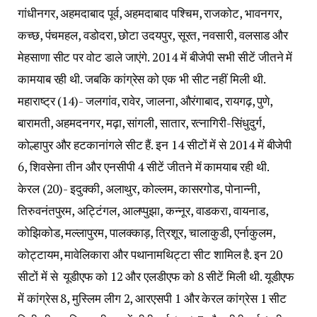
गांधीनगर, अहमदाबाद पूर्व, अहमदाबाद पश्चिम, राजकोट, भावनगर,
कच्छ, पंचमहल, वडोदरा, छोटा उदयपुर, सूरत, नवसारी, वलसाड और
मेहसाणा सीट पर वोट डाले जाएंगे. 2014 में बीजेपी सभी सीटें जीतने में
कामयाब रही थी. जबकि कांग्रेस को एक भी सीट नहीं मिली थी.
महाराष्ट्र (14)- जलगांव, रावेर, जालना, औरंगाबाद, रायगढ़, पुणे,
बारामती, अहमदनगर, मढ़ा, सांगली, सातार, रत्नागिरी-सिंधुदुर्ग,
कोल्हापुर और हटकानांगले सीट हैं. इन 14 सीटों में से 2014 में बीजेपी
6, शिवसेना तीन और एनसीपी 4 सीटें जीतने में कामयाब रही थी.
केरल (20)- इदुक्की, अलाथुर, कोल्लम, कासरगोड, पोनान्नी,
तिरुवनंतपुरम, अट्टिंगल, आलप्पुझा, कन्नूर, वाडकरा, वायनाड,
कोझिकोड, मल्लापुरम, पालक्काड़, त्रिशूर, चालाकुडी, एर्नाकुलम,
कोट्टायम, मावेलिकारा और पथानामथिट्टा सीट शामिल है. इन 20
सीटों में से यूडीएफ को 12 और एलडीएफ को 8 सीटें मिली थी. यूडीएफ
में कांग्रेस 8, मुस्लिम लीग 2, आरएसपी 1 और केरल कांग्रेस 1 सीट