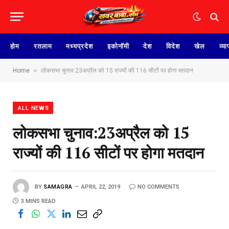
होम
रतलाम
मध्यप्रदेश
इकोनॉमी
देश
विदेश
खेल
व्या
»
Home
लोकसभा चुनाव:23अप्रैल को 15 राज्यों की 116 सीटों पर होगा मतदान
ALL NEWS
लोकसभा चुनाव:23अप्रैल को 15
राज्यों की 116 सीटों पर होगा मतदान
BY
SAMAGRA
APRIL 22, 2019
NO COMMENTS
3 MINS READ