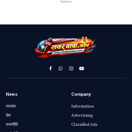
banner
Facebook
WhatsApp
Instagram
YouTube
News
Company
रतलाम
Information
⁠देश
Advertising
राजनीति
Classified Ads