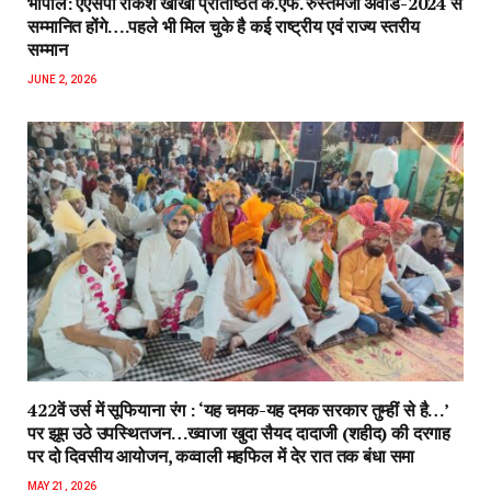
भोपाल: एएसपी राकेश‌ खाखा प्रतिष्ठित के.एफ. रुस्तमजी अवॉर्ड-2024 से
सम्मानित होंगे….पहले भी मिल चुके है कई राष्ट्रीय एवं राज्य स्तरीय
सम्मान
JUNE 2, 2026
422वें उर्स में सूफियाना रंग : ‘यह चमक-यह दमक सरकार तुम्हीं से है…’
पर झूम उठे उपस्थितजन…ख्वाजा खुदा सैयद दादाजी (शहीद) की दरगाह
पर दो दिवसीय आयोजन, कव्वाली महफिल में देर रात तक बंधा समा
MAY 21, 2026