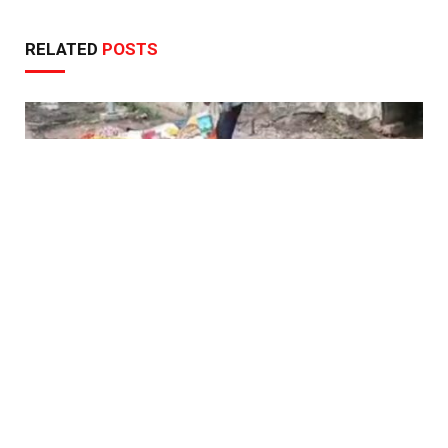
RELATED
POSTS
रतलाम: गंदे नाले के पानी से सब्जियां धोकर बेचने वाला निकला सरकारी
बाबू! वाणिज्यिक कर विभाग में क्लर्क की है नौकरी…विभाग ने थमाया
नोटिस
JULY 16, 2026