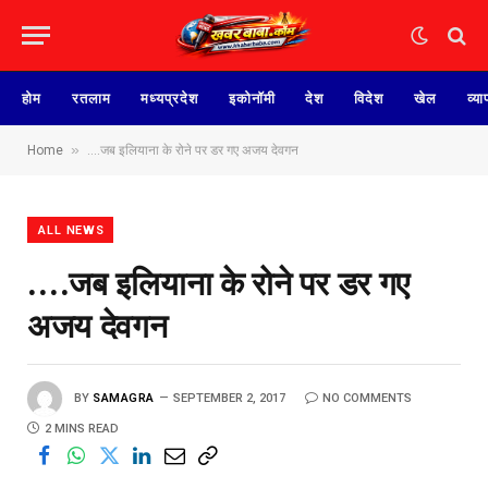
होम
रतलाम
मध्यप्रदेश
इकोनॉमी
देश
विदेश
खेल
व्या
»
Home
….जब इलियाना के रोने पर डर गए अजय देवगन
ALL NEWS
….जब इलियाना के रोने पर डर गए
अजय देवगन
BY
SAMAGRA
SEPTEMBER 2, 2017
NO COMMENTS
2 MINS READ