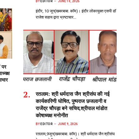
BY
EDITOR
JUNE 10, 2026
इंदौर, 10 जून(खबरबाबा. कॉम)। इंदौर लोकायुक्त एसपी डॉ
राजेश सहाय द्वारा भ्रष्टाचार…
ं पर
ध्यक्ष
आभार
रतलाम: श्री धर्मदास जैन श्रीसंघ की नई
कार्यकारिणी घोषित, पुष्पराज छजलानी व
राजेंद्र चौपड़ा बने सचिव,श्रीपाल मांडोत
कोषाध्यक्ष मनोनीत
BY
EDITOR
JUNE 9, 2026
रतलाम,9जून(खबरबाबा. कॉम)। श्री धर्मदास जैन श्रीसंघ