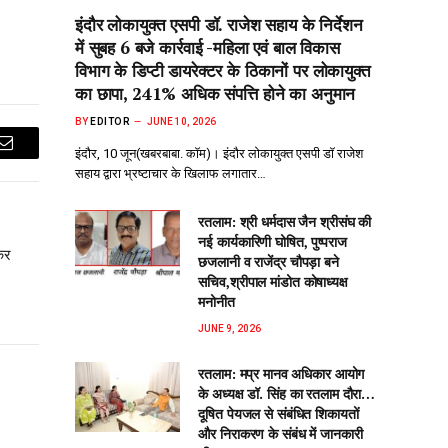
इंदौर लोकायुक्त एसपी डॉ. राजेश सहाय के निर्देशन
में सुबह 6 बजे कार्रवाई -महिला एवं बाल विकास
विभाग के डिप्टी डायरेक्टर के ठिकानों पर लोकायुक्त
का छापा, 241% अधिक संपत्ति होने का अनुमान
BY
EDITOR
JUNE 10, 2026
इंदौर, 10 जून(खबरबाबा. कॉम)। इंदौर लोकायुक्त एसपी डॉ राजेश
Email
सहाय द्वारा भ्रष्टाचार के खिलाफ लगातार…
रतलाम: श्री धर्मदास जैन श्रीसंघ की
नई कार्यकारिणी घोषित, पुष्पराज
कर
छजलानी व राजेंद्र चौपड़ा बने
सचिव,श्रीपाल मांडोत कोषाध्यक्ष
मनोनीत
JUNE 9, 2026
रतलाम: मप्र मानव अधिकार आयोग
के अध्यक्ष डॉ. सिंह का रतलाम दौरा…
दूषित पेयजल से‌ संबंधित शिकायतों
और निराकरण के संबंध में जानकारी