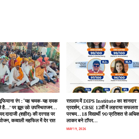
ें सूफियाना रंग : ‘यह चमक-यह दमक
रतलाम में DIPS Institute का शानदार
 से है…’ पर झूम उठे उपस्थितजन…
प्रदर्शन, CBSE 12वीं में लहराया सफलता
ैयद दादाजी (शहीद) की दरगाह पर
परचम…18 विद्यार्थी 90 प्रतिशत से अधि
जन, कव्वाली महफिल में देर रात
लाकर बने टॉपर…
MAY 19, 2026