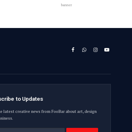
banner
Facebook
WhatsApp
Instagram
YouTube
cribe to Updates
e latest creative news from FooBar about art, design
siness.