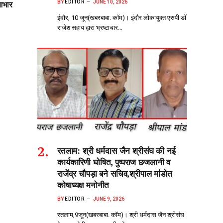
BY
EDITOR
JUNE 10, 2026
आभार
इंदौर, 10 जून(खबरबाबा. कॉम)। इंदौर लोकायुक्त एसपी डॉ
राजेश सहाय द्वारा भ्रष्टाचार…
रतलाम: श्री धर्मदास जैन श्रीसंघ की नई
कार्यकारिणी घोषित, पुष्पराज छजलानी व
राजेंद्र चौपड़ा बने सचिव,श्रीपाल मांडोत
कोषाध्यक्ष मनोनीत
BY
EDITOR
JUNE 9, 2026
रतलाम,9जून(खबरबाबा. कॉम)। श्री धर्मदास जैन श्रीसंघ