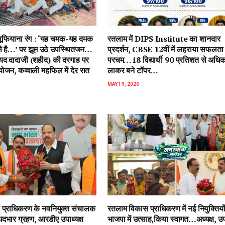
ें सूफियाना रंग : ‘यह चमक-यह दमक
रतलाम में DIPS Institute का शानदार
 से है…’ पर झूम उठे उपस्थितजन…
प्रदर्शन, CBSE 12वीं में लहराया सफलता
ैयद दादाजी (शहीद) की दरगाह पर
परचम…18 विद्यार्थी 90 प्रतिशत से अधि
जन, कव्वाली महफिल में देर रात
लाकर बने टॉपर…
MAY 19, 2026
प्राधिकरण के नवनियुक्त संचालक
रतलाम विकास प्राधिकरण में नई नियुक्तियो
पदभार ग्रहण, आरडीए उपाध्यक्ष
भाजपा में उत्साह,किया स्वागत…अध्यक्ष, उपा