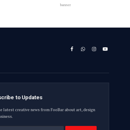
banner
Facebook
WhatsApp
Instagram
YouTube
cribe to Updates
e latest creative news from FooBar about art, design
siness.