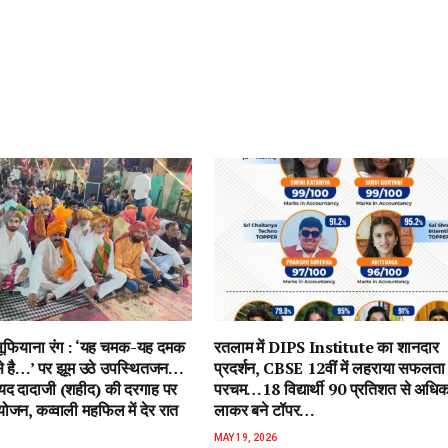
ें सूफियाना रंग : ‘यह चमक-यह दमक
रतलाम में DIPS Institute का शानदार
 से है…’ पर झूम उठे उपस्थितजन…
प्रदर्शन, CBSE 12वीं में लहराया सफलता
ैयद दादाजी (शहीद) की दरगाह पर
परचम…18 विद्यार्थी 90 प्रतिशत से अधि
जन, कव्वाली महफिल में देर रात
लाकर बने टॉपर…
MAY 19, 2026