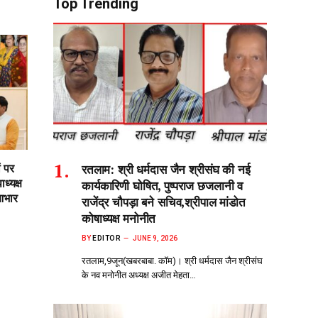
Top Trending
ं पर
रतलाम: श्री धर्मदास जैन श्रीसंघ की नई
ध्यक्ष
कार्यकारिणी घोषित, पुष्पराज छजलानी व
आभार
राजेंद्र चौपड़ा बने सचिव,श्रीपाल मांडोत
कोषाध्यक्ष मनोनीत
BY
EDITOR
JUNE 9, 2026
रतलाम,9जून(खबरबाबा. कॉम)। श्री धर्मदास जैन श्रीसंघ
के नव मनोनीत अध्यक्ष अजीत मेहता…