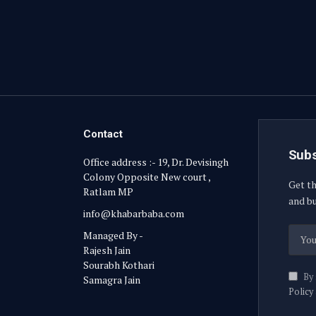
Contact
Subs
Office address :- 19, Dr. Devisingh
Colony Opposite New court ,
Get th
Ratlam MP
and bu
info@khabarbaba.com
Managed By -
Rajesh Jain
Sourabh Kothari
By 
Samagra Jain
Policy