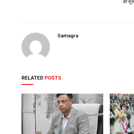
की शु
Samagra
RELATED
POSTS