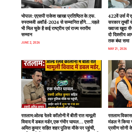
भोपाल: एएसपी राकेश‌ खाखा प्रतिष्ठित के.एफ.
422वें उर्स म
रुस्तमजी अवॉर्ड-2024 से सम्मानित होंगे….पहले
सरकार तुम्हीं
भी मिल चुके है कई राष्ट्रीय एवं राज्य स्तरीय
ख्वाजा खुदा स
सम्मान
दो दिवसीय आयो
तक बंधा समा
JUNE 2, 2026
MAY 21, 2026
रतलाम:ओल्ड रेलवे कॉलोनी में बीती रात मामूली
रतलाम विकास 
विवाद में डबल मर्डर,एक गंभीर घायल… एसपी
मंडल ने किया 
अमित कुमार सहित शहर पुलिस मौके पर पहुंची,
प्रवीण सोनी के