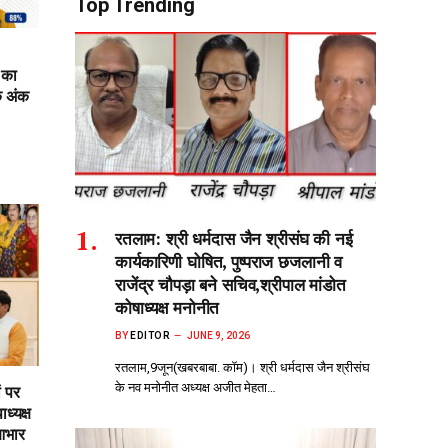
Top Trending
 का
क अंक
रतलाम: श्री धर्मदास जैन श्रीसंघ की नई
कार्यकारिणी घोषित, पुष्पराज छजलानी व
राजेंद्र चौपड़ा बने सचिव,श्रीपाल मांडोत
कोषाध्यक्ष मनोनीत
BY
EDITOR
JUNE 9, 2026
रतलाम,9जून(खबरबाबा. कॉम)। श्री धर्मदास जैन श्रीसंघ
के नव मनोनीत अध्यक्ष अजीत मेहता…
ं पर
ध्यक्ष
आभार