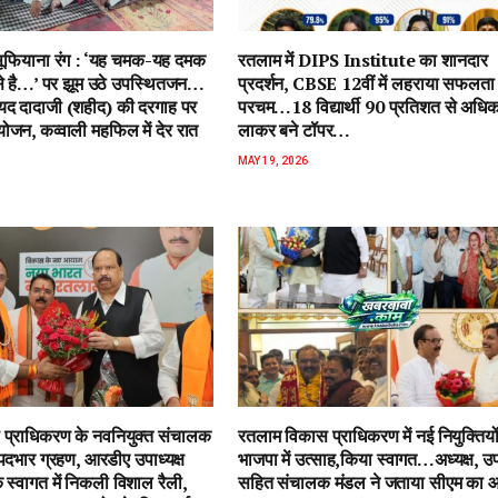
ें सूफियाना रंग : ‘यह चमक-यह दमक
रतलाम में DIPS Institute का शानदार
 से है…’ पर झूम उठे उपस्थितजन…
प्रदर्शन, CBSE 12वीं में लहराया सफलता
ैयद दादाजी (शहीद) की दरगाह पर
परचम…18 विद्यार्थी 90 प्रतिशत से अधि
जन, कव्वाली महफिल में देर रात
लाकर बने टॉपर…
MAY 19, 2026
प्राधिकरण के नवनियुक्त संचालक
रतलाम विकास प्राधिकरण में नई नियुक्तियो
पदभार ग्रहण, आरडीए उपाध्यक्ष
भाजपा में उत्साह,किया स्वागत…अध्यक्ष, उपा
 स्वागत में निकली विशाल रैली,
सहित संचालक मंडल ने जताया सीएम का 