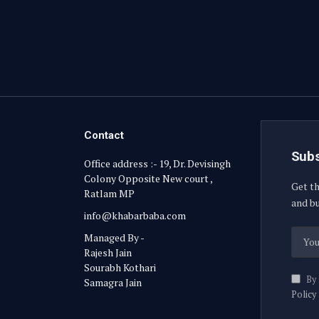
Contact
Subs
Office address :- 19, Dr. Devisingh
Colony Opposite New court ,
Get th
Ratlam MP
and bu
info@khabarbaba.com
Managed By -
Rajesh Jain
Sourabh Kothari
By 
Samagra Jain
Policy