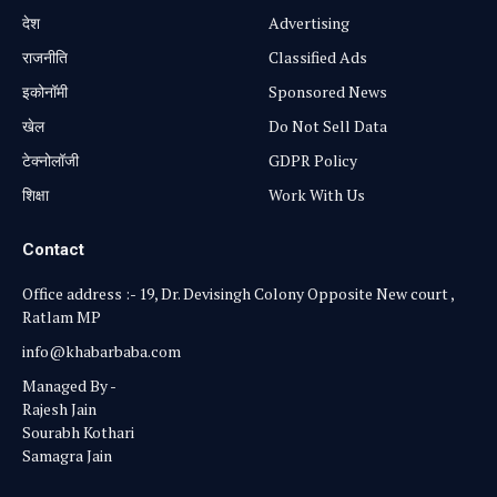
⁠देश
Advertising
राजनीति
Classified Ads
⁠इकोनॉमी
Sponsored News
खेल
Do Not Sell Data
टेक्नोलॉजी
GDPR Policy
शिक्षा
Work With Us
Contact
Office address :- 19, Dr. Devisingh Colony Opposite New court ,
Ratlam MP
info@khabarbaba.com
Managed By -
Rajesh Jain
Sourabh Kothari
Samagra Jain