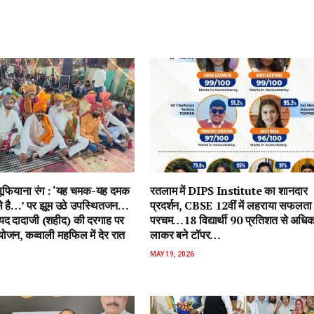
ें सूफियाना रंग : ‘यह चमक-यह दमक
रतलाम में DIPS Institute का शानदार
 से है…’ पर झूम उठे उपस्थितजन…
प्रदर्शन, CBSE 12वीं में लहराया सफलता
ैयद दादाजी (शहीद) की दरगाह पर
परचम…18 विद्यार्थी 90 प्रतिशत से अधि
जन, कव्वाली महफिल में देर रात
लाकर बने टॉपर…
MAY 19, 2026