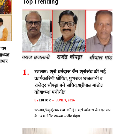
Top Trending
ं पर
ध्यक्ष
आभार
रतलाम: श्री धर्मदास जैन श्रीसंघ की नई
कार्यकारिणी घोषित, पुष्पराज छजलानी व
राजेंद्र चौपड़ा बने सचिव,श्रीपाल मांडोत
कोषाध्यक्ष मनोनीत
BY
EDITOR
JUNE 9, 2026
रतलाम,9जून(खबरबाबा. कॉम)। श्री धर्मदास जैन श्रीसंघ
के नव मनोनीत अध्यक्ष अजीत मेहता…