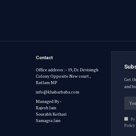
Contact
Subs
Office address :- 19, Dr. Devisingh
Colony Opposite New court ,
Get th
Ratlam MP
and bu
info@khabarbaba.com
Managed By -
Rajesh Jain
Sourabh Kothari
By 
Samagra Jain
Policy