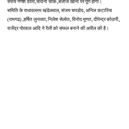
सराय गणेश देवरी,चांदनी चौक ,बजाज खाना पर पूर्ण होगी।
समिति के राधावल्लभ खंडेलवाल, संजय चपडोद, अनिल कटारिया
(रामगढ) ,हर्षित लुनावत, निलेश सेलोत, विनोद मूणत, दीपेन्द्र कोठारी,
राजेंद्र पोरवाल आदि ने रैली को सफल बनाने की अपील की है।
Follow on Facebook
Facebook
Twitter
Pinterest
LinkedIn
Tumblr
Email
PREVIOUS ARTICLE
NEXT ARTICLE
गांव में वसूली के लिए आए कंजरो ने
विधानसभा चुनाव: जिला स्तर पर
विरोध करने पर की फायरिंग,तीन से चार
मानिटरिंग कमेटी सहित स्थाई निगरानी
लोगों के घायल होने की सूचना,पुलिस
दल और फ्लाईंग स्कवाड का गठन