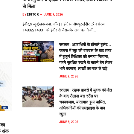
से मिला
BY
EDITOR
JUNE 9, 2026
इंदौर,9 जून(खबरबाबा. कॉम)। इंदौर- जोधपुर-इंदौर ट्रेन संख्या
14802/14801 को इंदौर से जैसलमेर तक चलाने की…
रतलाम: अपराधियों के हौंसले बुलंद…
जावरा में लूट की वारदात के बाद शहर
में बुजुर्ग शिक्षिका को बनाया निशाना,
गहने सुरक्षित रखने के बहाने बैग लेकर
भागे बदमाश, लाखों का माल ले उड़े
JUNE 9, 2026
रतलाम: सड़क हादसे में युवक की मौत
के बाद सैलाना बस स्टैंड पर
चक्काजाम, यातायात हुआ बाधित,
अधिकारियों की समझाइश के बाद
खुला
JUNE 8, 2026
 का
क अंक