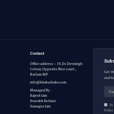
Contact
Subs
Office address :- 19, Dr. Devisingh
Colony Opposite New court ,
Get th
Ratlam MP
and bu
info@khabarbaba.com
Managed By -
Rajesh Jain
Sourabh Kothari
By 
Samagra Jain
Policy