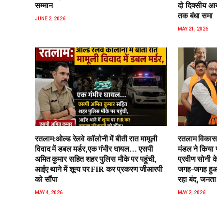
सम्मान
दो दिवसीय आयो
तक बंधा समा
JUNE 2, 2026
MAY 21, 2026
रतलाम:ओल्ड रेलवे कॉलोनी में बीती रात मामूली
रतलाम विकास 
विवाद में डबल मर्डर,एक गंभीर घायल… एसपी
मंडल ने किया 
अमित कुमार सहित शहर पुलिस मौके पर पहुंची,
प्रवीण सोनी के
आईए थाने में शून्य पर FIR कर प्रकरण जीआरपी
जगह-जगह हुआ 
को सौंपा
रहा बंद, जनता 
MAY 4, 2026
MAY 2, 2026