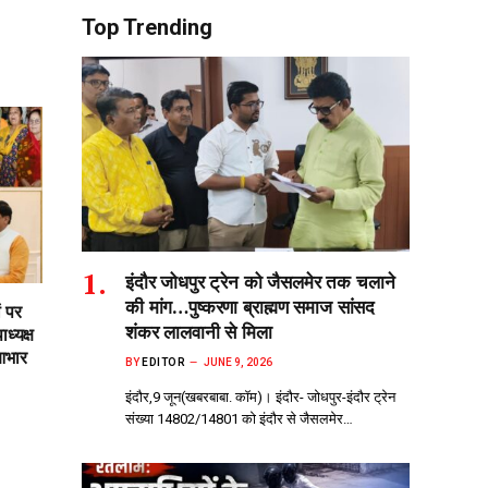
Top Trending
इंदौर जोधपुर ट्रेन को जैसलमेर तक चलाने
की मांग…पुष्करणा ब्राह्मण समाज सांसद
ं पर
शंकर लालवानी से मिला
ध्यक्ष
आभार
BY
EDITOR
JUNE 9, 2026
इंदौर,9 जून(खबरबाबा. कॉम)। इंदौर- जोधपुर-इंदौर ट्रेन
संख्या 14802/14801 को इंदौर से जैसलमेर…