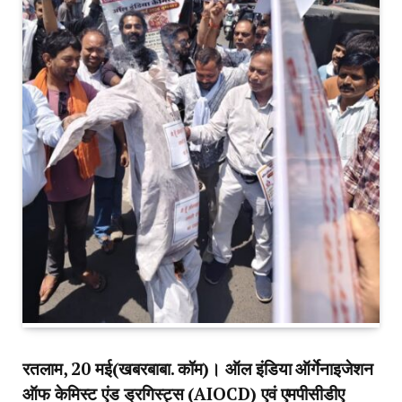
रतलाम, 20 मई(खबरबाबा. कॉम)। ऑल इंडिया ऑर्गेनाइजेशन
ऑफ केमिस्ट एंड ड्रगिस्ट्स (AIOCD) एवं एमपीसीडीए