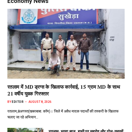
Economy News
रतलाम में MD ड्रग्स के खिलाफ कार्रवाई, 15 ग्राम MD के साथ
21 वर्षीय युवक गिरफ्तार
BY
EDITOR
AUGUST 8, 2026
रतलाम,8अगस्त(खबरबाबा. कॉम)। जिले में अवैध मादक पदार्थों की तस्करी के खिलाफ
चलाए जा रहे अभियान…
रतलाम: भगवा ध्वज, हाथी पर महादेव और ढोल-ढमाकों