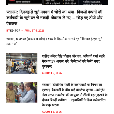
रतलाम: दिनदहाड़े सूने मकान में चोरों का धावा- बिजली कंपनी की
कर्मचारी के सूने घर से नकदी-जेवरात ले गए…. छोड़ गए टोपी और
पेचकस
BY
EDITOR
AUGUST 6, 2026
रतलाम, 6 अगस्त (खबरबाबा.कॉम)। शहर के त्रिलोक नगर क्षेत्र में दिनदहाड़े एक सूने
मकान को…
शहीद धर्मेंद्र सिंह चौहान और स्व. अश्विनी शर्मा स्मृति
मैराथन 19 अगस्त को, विजेताओं को मिलेंगे नगद
पुरस्कार
AUGUST 5, 2026
रतलाम: डोसीगांव मल्टी के बकायदारों पर निगम का
एक्शन, बेदखली के बीच हाई वोल्टेज ड्रामा…कांग्रेस
नेता पारस सकलेचा की आयुक्त से तीखी बहस,हटाने के
दौरान बिगड़ी तबीयत… रहवासियों ने दिया कलेक्टोरेट
के बाहर धरना
AUGUST 5, 2026