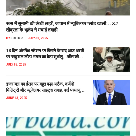
रूस में सुनामी की ऊंची लहरें, जापान में न्यूक्लियर प्लांट खाली… 8.7
तीव्रता के भूकंप ने मचाई तबाही
BY
EDITOR
JULY 30, 2025
18 दिन अंतरिक्ष स्टेशन पर बिताने के बाद आज धरती
पर सकुशल लौटा भारत का बेटा शुभांशु…जीत की
मुस्कुराहट के साथ हाथ हिलाकर किया अभिवादन
JULY 15, 2025
इजरायल का ईरान पर बहुत बड़ा अटैक, दर्जनों
मिलिट्री और न्यूक्लियर साइट्स तबाह, कई परमाणु
वैज्ञानिकों और कमांडरों को भी मारने का दावा
JUNE 13, 2025