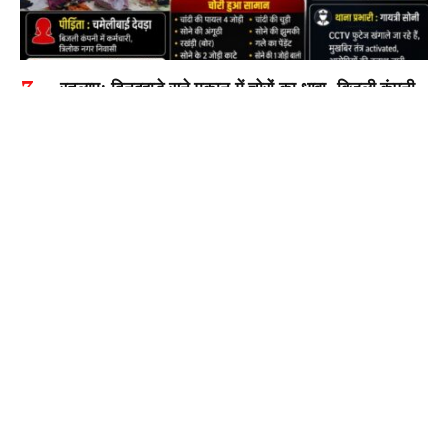
रतलाम: दिनदहाड़े सूने मकान में चोरों का धावा- बिजली कंपनी
की कर्मचारी के सूने घर से नकदी-जेवरात ले गए…. छोड़ गए
टोपी और पेचकस
BY
EDITOR
AUGUST 6, 2026
रतलाम, 6 अगस्त (खबरबाबा.कॉम)। शहर के त्रिलोक नगर क्षेत्र में दिनदहाड़े एक…
banner