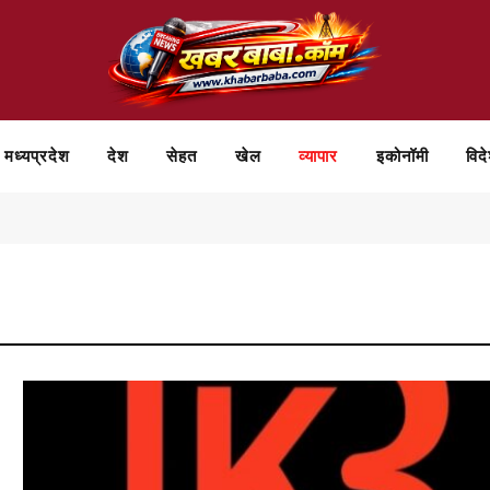
मध्यप्रदेश
देश
सेहत
खेल
व्यापार
⁠इकोनॉमी
विद