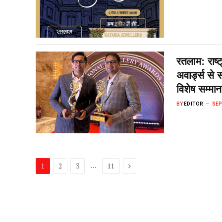
रतलाम: राष्ट
अवार्ड्स से 
विशेष सम्मा
BY
EDITOR
SEP
Next
…
1
2
3
11