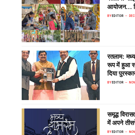
आयोजन… विद्य
BY
EDITOR
DEC
रतलाम: मध्यप्
रूप में हुआ 
दिया पुरस्का
BY
EDITOR
NOV
समृद्ध विरास
में अपने ती
BY
EDITOR
NOV