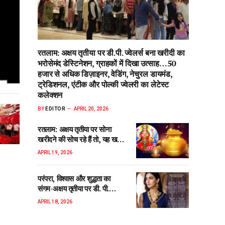
रतलाम: अक्षय तृतीया पर डी.पी. ज्वेलर्स बना खरीदी का
भरोसेमंद डेस्टिनेशन, ग्राहकों में दिखा उत्साह…50
हजार से अधिक डिज़ाइनर, वेडिंग, नेचुरल डायमंड,
ट्रेडिशनल, एंटीक और पोल्की ज्वेलरी का लेटेस्ट
कलेक्शन
BY
EDITOR
APRIL 20, 2026
रतलाम: अक्षय तृतीया पर सोना
खरीदने की सोच रहे हैं तो, यह खबर
है आपके काम की…..जानिए स्वर्ण
APRIL 19, 2026
खरीदी का शुभ मुहूर्त
परंपरा, विश्वास और शुद्धता का
संगम-अक्षय तृतीया पर डी. पी.
ज्वेलर्स में खास कलेक्शन और
APRIL 18, 2026
शानदार सुविधाएँ… शुभ मुहूर्त में
खरीदारी का सुनहरा मौका, डी. पी.