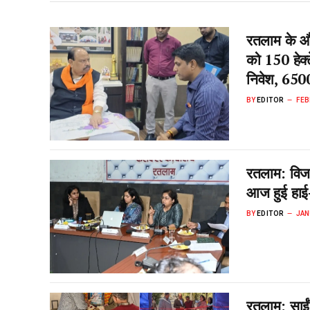
रतलाम के औद्
को 150 हेक्
निवेश, 6500
BY
EDITOR
FEB
रतलाम: वि
आज हुई हाई
BY
EDITOR
JAN
रतलाम: साईं