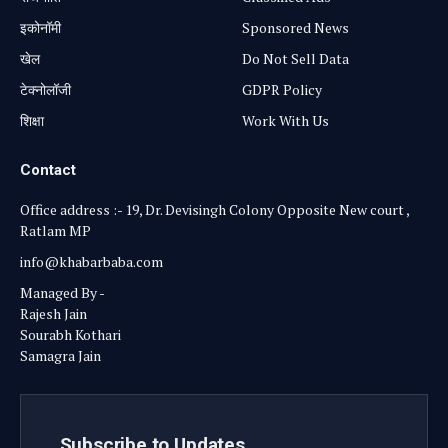
⁠इकोनॉमी
Sponsored News
खेल
Do Not Sell Data
टेक्नोलॉजी
GDPR Policy
शिक्षा
Work With Us
Contact
Office address :- 19, Dr. Devisingh Colony Opposite New court ,
Ratlam MP
info@khabarbaba.com
Managed By -
Rajesh Jain
Sourabh Kothari
Samagra Jain
Subscribe to Updates