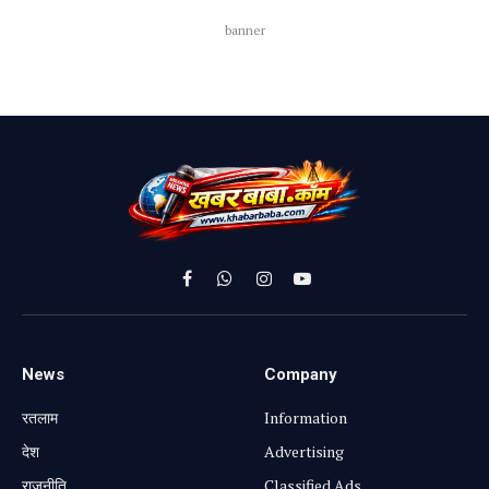
banner
Facebook
WhatsApp
Instagram
YouTube
News
Company
रतलाम
Information
⁠देश
Advertising
राजनीति
Classified Ads