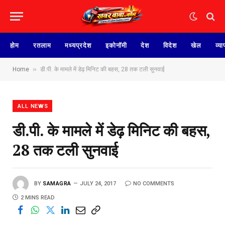
होम
रतलाम
मध्यप्रदेश
इकोनॉमी
देश
विदेश
खेल
व्या
»
Home
डी.पी. के मामले में डेढ़ मिनिट की बहस, 28 तक टली सुनवाई
ALL NEWS
डी.पी. के मामले में डेढ़ मिनिट की बहस,
28 तक टली सुनवाई
BY
SAMAGRA
JULY 24, 2017
NO COMMENTS
2 MINS READ