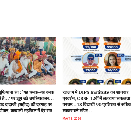
ें सूफियाना रंग : ‘यह चमक-यह दमक
रतलाम में DIPS Institute का शानदार
 से है…’ पर झूम उठे उपस्थितजन…
प्रदर्शन, CBSE 12वीं में लहराया सफलता
ैयद दादाजी (शहीद) की दरगाह पर
परचम…18 विद्यार्थी 90 प्रतिशत से अधि
जन, कव्वाली महफिल में देर रात
लाकर बने टॉपर…
MAY 19, 2026