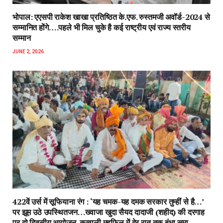
भोपाल: एएसपी राकेश‌ खाखा प्रतिष्ठित के.एफ. रुस्तमजी अवॉर्ड-2024 से
सम्मानित होंगे….पहले भी मिल चुके है कई राष्ट्रीय एवं राज्य स्तरीय
सम्मान
JUNE 2, 2026
422वें उर्स में सूफियाना रंग : ‘यह चमक-यह दमक सरकार तुम्हीं से है…’
पर झूम उठे उपस्थितजन…ख्वाजा खुदा सैयद दादाजी (शहीद) की दरगाह
पर दो दिवसीय आयोजन, कव्वाली महफिल में देर रात तक बंधा समा