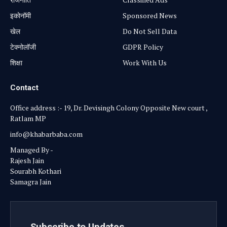
⁠इकोनॉमी
Sponsored News
खेल
Do Not Sell Data
टेक्नोलॉजी
GDPR Policy
शिक्षा
Work With Us
Contact
Office address :- 19, Dr. Devisingh Colony Opposite New court ,
Ratlam MP
info@khabarbaba.com
Managed By -
Rajesh Jain
Sourabh Kothari
Samagra Jain
Subscribe to Updates