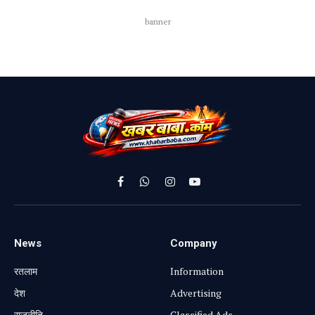
banner
Facebook
WhatsApp
Instagram
YouTube
News
Company
रतलाम
Information
⁠देश
Advertising
राजनीति
Classified Ads