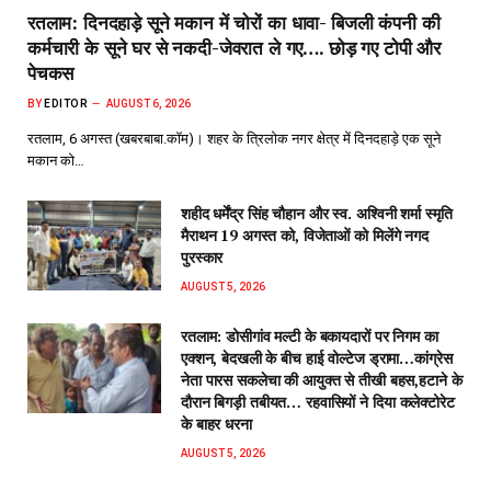
रतलाम: दिनदहाड़े सूने मकान में चोरों का धावा- बिजली कंपनी की
कर्मचारी के सूने घर से नकदी-जेवरात ले गए…. छोड़ गए टोपी और
पेचकस
BY
EDITOR
AUGUST 6, 2026
रतलाम, 6 अगस्त (खबरबाबा.कॉम)। शहर के त्रिलोक नगर क्षेत्र में दिनदहाड़े एक सूने
मकान को…
शहीद धर्मेंद्र सिंह चौहान और स्व. अश्विनी शर्मा स्मृति
मैराथन 19 अगस्त को, विजेताओं को मिलेंगे नगद
पुरस्कार
AUGUST 5, 2026
रतलाम: डोसीगांव मल्टी के बकायदारों पर निगम का
एक्शन, बेदखली के बीच हाई वोल्टेज ड्रामा…कांग्रेस
नेता पारस सकलेचा की आयुक्त से तीखी बहस,हटाने के
दौरान बिगड़ी तबीयत… रहवासियों ने दिया कलेक्टोरेट
के बाहर धरना
AUGUST 5, 2026