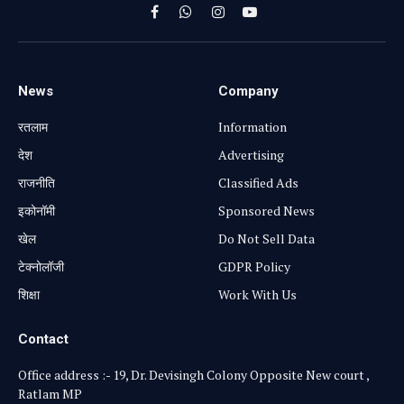
Facebook
WhatsApp
Instagram
YouTube
News
Company
रतलाम
Information
⁠देश
Advertising
राजनीति
Classified Ads
⁠इकोनॉमी
Sponsored News
खेल
Do Not Sell Data
टेक्नोलॉजी
GDPR Policy
शिक्षा
Work With Us
Contact
Office address :- 19, Dr. Devisingh Colony Opposite New court ,
Ratlam MP