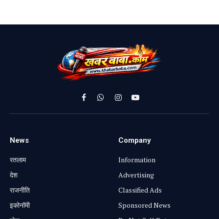
Facebook
WhatsApp
Instagram
YouTube
News
Company
रतलाम
Information
⁠देश
Advertising
राजनीति
Classified Ads
⁠इकोनॉमी
Sponsored News