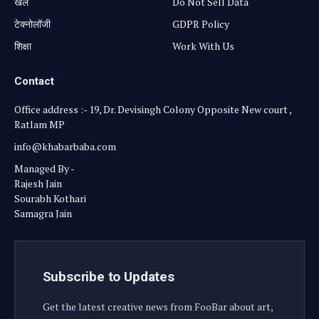
खेल
Do Not Sell Data
टेक्नोलॉजी
GDPR Policy
शिक्षा
Work With Us
Contact
Office address :- 19, Dr. Devisingh Colony Opposite New court ,
Ratlam MP
info@khabarbaba.com
Managed By -
Rajesh Jain
Sourabh Kothari
Samagra Jain
Subscribe to Updates
Get the latest creative news from FooBar about art,