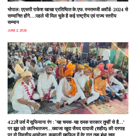
भोपाल: एएसपी राकेश‌ खाखा प्रतिष्ठित के.एफ. रुस्तमजी अवॉर्ड-2024 से
सम्मानित होंगे….पहले भी मिल चुके है कई राष्ट्रीय एवं राज्य स्तरीय
सम्मान
JUNE 2, 2026
422वें उर्स में सूफियाना रंग : ‘यह चमक-यह दमक सरकार तुम्हीं से है…’
पर झूम उठे उपस्थितजन…ख्वाजा खुदा सैयद दादाजी (शहीद) की दरगाह
पर दो दिवसीय आयोजन, कव्वाली महफिल में देर रात तक बंधा समा