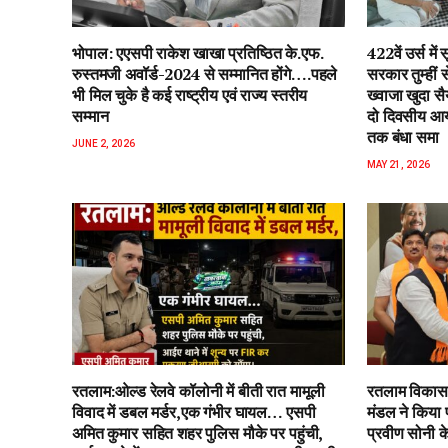
भोपाल: एएसपी राकेश‌ खाखा प्रतिष्ठित के.एफ.
422वें उर्स म
रुस्तमजी अवॉर्ड-2024 से सम्मानित होंगे….पहले
सरकार तुम्हीं
भी मिल चुके है कई राष्ट्रीय एवं राज्य स्तरीय
ख्वाजा खुदा स
सम्मान
दो दिवसीय आयो
तक बंधा समा
JUNE 2, 2026
MAY 21, 2026
रतलाम:ओल्ड रेलवे कॉलोनी में बीती रात मामूली
रतलाम विकास 
विवाद में डबल मर्डर,एक गंभीर घायल… एसपी
मंडल ने किया 
अमित कुमार सहित शहर पुलिस मौके पर पहुंची,
प्रवीण सोनी के