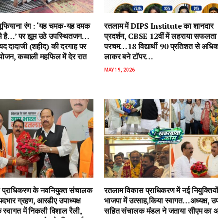
ें सूफियाना रंग : ‘यह चमक-यह दमक
रतलाम में DIPS Institute का शानदार
 से है…’ पर झूम उठे उपस्थितजन…
प्रदर्शन, CBSE 12वीं में लहराया सफलता
ैयद दादाजी (शहीद) की दरगाह पर
परचम…18 विद्यार्थी 90 प्रतिशत से अधि
जन, कव्वाली महफिल में देर रात
लाकर बने टॉपर…
MAY 19, 2026
प्राधिकरण के नवनियुक्त संचालक
रतलाम विकास प्राधिकरण में नई नियुक्तियो
पदभार ग्रहण, आरडीए उपाध्यक्ष
भाजपा में उत्साह,किया स्वागत…अध्यक्ष, उपा
 स्वागत में निकली विशाल रैली,
सहित संचालक मंडल ने जताया सीएम का 