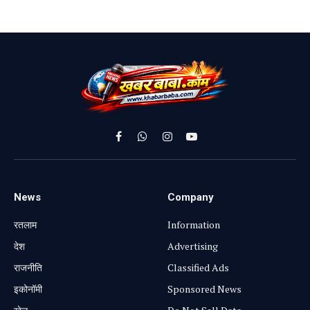
Facebook
WhatsApp
Instagram
YouTube
News
Company
रतलाम
Information
⁠देश
Advertising
राजनीति
Classified Ads
⁠इकोनॉमी
Sponsored News