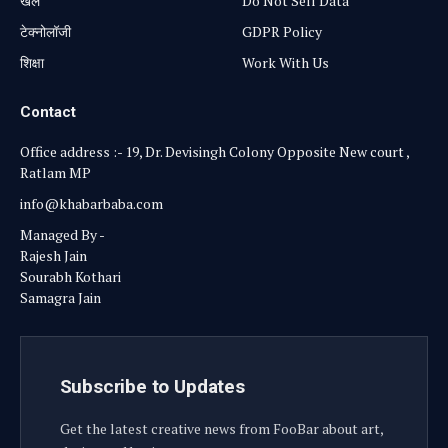
खेल
Do Not Sell Data
टेक्नोलॉजी
GDPR Policy
शिक्षा
Work With Us
Contact
Office address :- 19, Dr. Devisingh Colony Opposite New court ,
Ratlam MP
info@khabarbaba.com
Managed By -
Rajesh Jain
Sourabh Kothari
Samagra Jain
Subscribe to Updates
Get the latest creative news from FooBar about art,