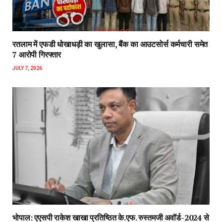
रतलाम में एफडी धोखाधड़ी का खुलासा, बैंक का आउटसोर्स कर्मचारी समेत
7 आरोपी गिरफ्तार
JULY 7, 2026
भोपाल: एएसपी राकेश‌ खाखा प्रतिष्ठित के.एफ. रुस्तमजी अवॉर्ड-2024 से