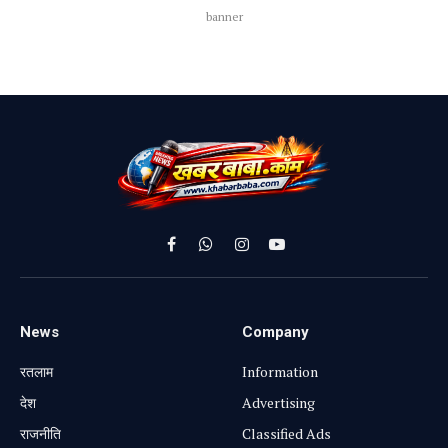
banner
Facebook
WhatsApp
Instagram
YouTube
News
Company
रतलाम
Information
⁠देश
Advertising
राजनीति
Classified Ads