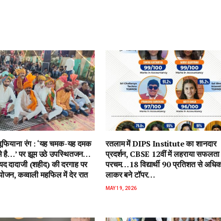
ें सूफियाना रंग : ‘यह चमक-यह दमक
रतलाम में DIPS Institute का शानदार
 से है…’ पर झूम उठे उपस्थितजन…
प्रदर्शन, CBSE 12वीं में लहराया सफलता
ैयद दादाजी (शहीद) की दरगाह पर
परचम…18 विद्यार्थी 90 प्रतिशत से अधि
जन, कव्वाली महफिल में देर रात
लाकर बने टॉपर…
MAY 19, 2026