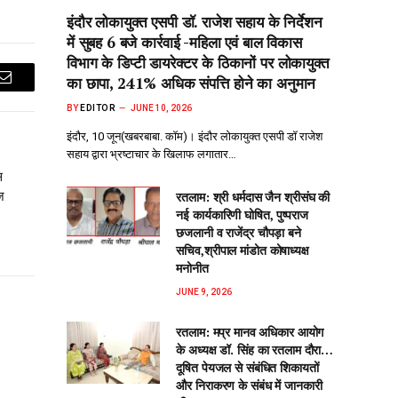
इंदौर लोकायुक्त एसपी डॉ. राजेश सहाय के निर्देशन
में सुबह 6 बजे कार्रवाई -महिला एवं बाल विकास
विभाग के डिप्टी डायरेक्टर के ठिकानों पर लोकायुक्त
का छापा, 241% अधिक संपत्ति होने का अनुमान
Email
BY
EDITOR
JUNE 10, 2026
इंदौर, 10 जून(खबरबाबा. कॉम)। इंदौर लोकायुक्त एसपी डॉ राजेश
सहाय द्वारा भ्रष्टाचार के खिलाफ लगातार…
स
ज
रतलाम: श्री धर्मदास जैन श्रीसंघ की
नई कार्यकारिणी घोषित, पुष्पराज
छजलानी व राजेंद्र चौपड़ा बने
सचिव,श्रीपाल मांडोत कोषाध्यक्ष
मनोनीत
JUNE 9, 2026
रतलाम: मप्र मानव अधिकार आयोग
के अध्यक्ष डॉ. सिंह का रतलाम दौरा…
दूषित पेयजल से‌ संबंधित शिकायतों
और निराकरण के संबंध में जानकारी