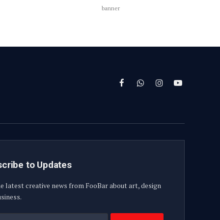
banner
Facebook
WhatsApp
Instagram
YouTube
cribe to Updates
e latest creative news from FooBar about art, design
siness.