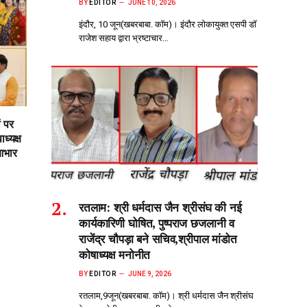
BY
EDITOR
JUNE 10, 2026
इंदौर, 10 जून(खबरबाबा. कॉम)। इंदौर लोकायुक्त एसपी डॉ
राजेश सहाय द्वारा भ्रष्टाचार…
ं पर
ध्यक्ष
आभार
रतलाम: श्री धर्मदास जैन श्रीसंघ की नई
कार्यकारिणी घोषित, पुष्पराज छजलानी व
राजेंद्र चौपड़ा बने सचिव,श्रीपाल मांडोत
कोषाध्यक्ष मनोनीत
BY
EDITOR
JUNE 9, 2026
रतलाम,9जून(खबरबाबा. कॉम)। श्री धर्मदास जैन श्रीसंघ