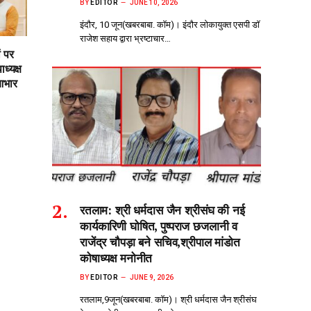
BY
EDITOR
JUNE 10, 2026
इंदौर, 10 जून(खबरबाबा. कॉम)। इंदौर लोकायुक्त एसपी डॉ
राजेश सहाय द्वारा भ्रष्टाचार…
ं पर
ध्यक्ष
आभार
रतलाम: श्री धर्मदास जैन श्रीसंघ की नई
कार्यकारिणी घोषित, पुष्पराज छजलानी व
राजेंद्र चौपड़ा बने सचिव,श्रीपाल मांडोत
कोषाध्यक्ष मनोनीत
BY
EDITOR
JUNE 9, 2026
रतलाम,9जून(खबरबाबा. कॉम)। श्री धर्मदास जैन श्रीसंघ