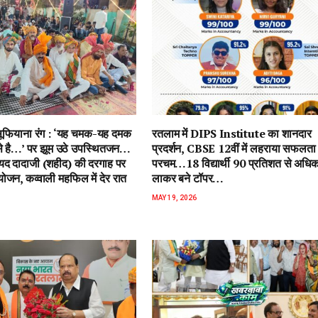
ें सूफियाना रंग : ‘यह चमक-यह दमक
रतलाम में DIPS Institute का शानदार
 से है…’ पर झूम उठे उपस्थितजन…
प्रदर्शन, CBSE 12वीं में लहराया सफलता
ैयद दादाजी (शहीद) की दरगाह पर
परचम…18 विद्यार्थी 90 प्रतिशत से अधि
जन, कव्वाली महफिल में देर रात
लाकर बने टॉपर…
MAY 19, 2026