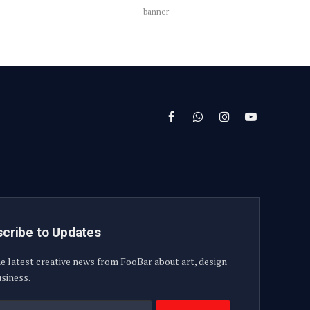
banner
Facebook
WhatsApp
Instagram
YouTube
cribe to Updates
e latest creative news from FooBar about art, design
siness.