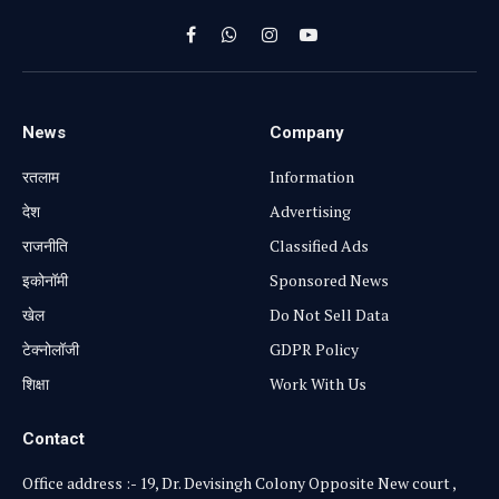
Facebook
WhatsApp
Instagram
YouTube
News
Company
रतलाम
Information
⁠देश
Advertising
राजनीति
Classified Ads
⁠इकोनॉमी
Sponsored News
खेल
Do Not Sell Data
टेक्नोलॉजी
GDPR Policy
शिक्षा
Work With Us
Contact
Office address :- 19, Dr. Devisingh Colony Opposite New court ,