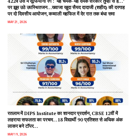
422वें उर्स में सूफियाना रंग : ‘यह चमक-यह दमक सरकार तुम्हीं से है…’
पर झूम उठे उपस्थितजन…ख्वाजा खुदा सैयद दादाजी (शहीद) की दरगाह
पर दो दिवसीय आयोजन, कव्वाली महफिल में देर रात तक बंधा समा
MAY 21, 2026
रतलाम में DIPS Institute का शानदार प्रदर्शन, CBSE 12वीं में
लहराया सफलता का परचम…18 विद्यार्थी 90 प्रतिशत से अधिक अंक
लाकर बने टॉपर…
MAY 19, 2026