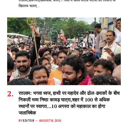
रतलाम,8अगस्त(खबरबाबा. कॉम)। जिले में अवैध मादक पदार्थों की तस्करी के
खिलाफ चलाए…
रतलाम: भगवा ध्वज, हाथी पर महादेव और ढोल-ढमाकों के बीच
निकली भव्य निष्ठा कावड़ यात्रा,शहर में 100 से अधिक
स्थानों पर स्वागत…10 अगस्त को महाकाल का होगा
जलाभिषेक
BY
EDITOR
AUGUST 8, 2026