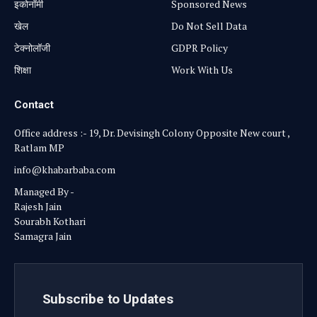
⁠इकोनॉमी
Sponsored News
खेल
Do Not Sell Data
टेक्नोलॉजी
GDPR Policy
शिक्षा
Work With Us
Contact
Office address :- 19, Dr. Devisingh Colony Opposite New court ,
Ratlam MP
info@khabarbaba.com
Managed By -
Rajesh Jain
Sourabh Kothari
Samagra Jain
Subscribe to Updates