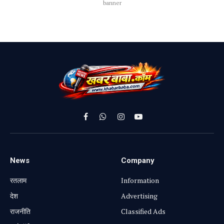
banner
Facebook
WhatsApp
Instagram
YouTube
News
Company
रतलाम
Information
⁠देश
Advertising
राजनीति
Classified Ads