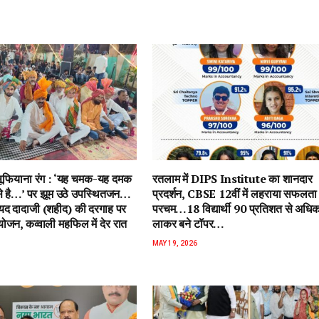
ें सूफियाना रंग : ‘यह चमक-यह दमक
रतलाम में DIPS Institute का शानदार
 से है…’ पर झूम उठे उपस्थितजन…
प्रदर्शन, CBSE 12वीं में लहराया सफलता
ैयद दादाजी (शहीद) की दरगाह पर
परचम…18 विद्यार्थी 90 प्रतिशत से अधि
जन, कव्वाली महफिल में देर रात
लाकर बने टॉपर…
MAY 19, 2026