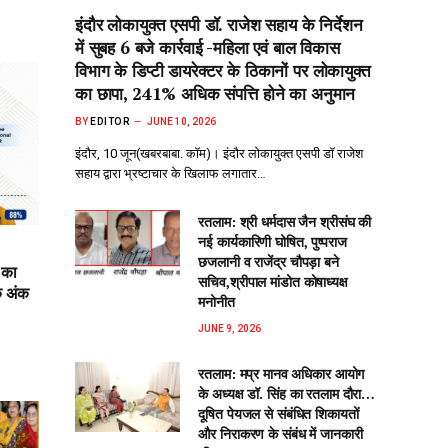
इंदौर लोकायुक्त एसपी डॉ. राजेश सहाय के निर्देशन
में सुबह 6 बजे कार्रवाई -महिला एवं बाल विकास
विभाग के डिप्टी डायरेक्टर के ठिकानों पर लोकायुक्त
का छापा, 241% अधिक संपत्ति होने का अनुमान
BY
EDITOR
JUNE 10, 2026
इंदौर, 10 जून(खबरबाबा. कॉम)। इंदौर लोकायुक्त एसपी डॉ राजेश
सहाय द्वारा भ्रष्टाचार के खिलाफ लगातार…
रतलाम: श्री धर्मदास जैन श्रीसंघ की
नई कार्यकारिणी घोषित, पुष्पराज
छजलानी व राजेंद्र चौपड़ा बने
 का
सचिव,श्रीपाल मांडोत कोषाध्यक्ष
क अंक
मनोनीत
JUNE 9, 2026
रतलाम: मप्र मानव अधिकार आयोग
के अध्यक्ष डॉ. सिंह का रतलाम दौरा…
दूषित पेयजल से‌ संबंधित शिकायतों
और निराकरण के संबंध में जानकारी