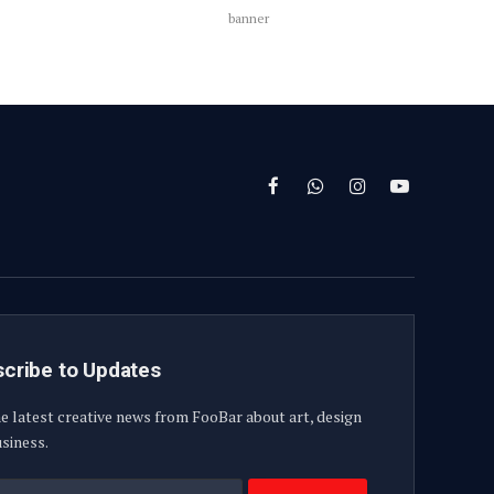
banner
Facebook
WhatsApp
Instagram
YouTube
cribe to Updates
e latest creative news from FooBar about art, design
siness.