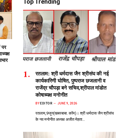
Top Trending
ं पर
ध्यक्ष
आभार
रतलाम: श्री धर्मदास जैन श्रीसंघ की नई
कार्यकारिणी घोषित, पुष्पराज छजलानी व
राजेंद्र चौपड़ा बने सचिव,श्रीपाल मांडोत
कोषाध्यक्ष मनोनीत
BY
EDITOR
JUNE 9, 2026
रतलाम,9जून(खबरबाबा. कॉम)। श्री धर्मदास जैन श्रीसंघ
के नव मनोनीत अध्यक्ष अजीत मेहता…