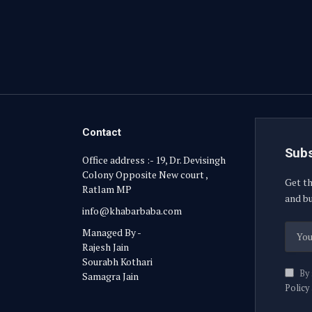
Contact
Subs
Office address :- 19, Dr. Devisingh
Colony Opposite New court ,
Get th
Ratlam MP
and bu
info@khabarbaba.com
Managed By -
Rajesh Jain
Sourabh Kothari
By 
Samagra Jain
Policy