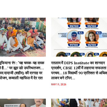
ें सूफियाना रंग : ‘यह चमक-यह दमक
रतलाम में DIPS Institute का शानदार
 से है…’ पर झूम उठे उपस्थितजन…
प्रदर्शन, CBSE 12वीं में लहराया सफलता
ैयद दादाजी (शहीद) की दरगाह पर
परचम…18 विद्यार्थी 90 प्रतिशत से अधि
जन, कव्वाली महफिल में देर रात
लाकर बने टॉपर…
MAY 19, 2026