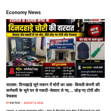
Economy News
रतलाम: दिनदहाड़े सूने मकान में चोरों का धावा- बिजली कंपनी की
कर्मचारी के सूने घर से नकदी-जेवरात ले गए…. छोड़ गए टोपी और
पेचकस
BY
EDITOR
AUGUST 6, 2026
रतलाम, 6 अगस्त (खबरबाबा.कॉम)। शहर के त्रिलोक नगर क्षेत्र में दिनदहाड़े एक सूने