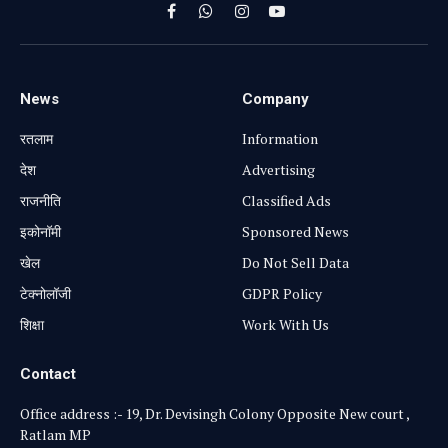
Facebook
WhatsApp
Instagram
YouTube
News
Company
रतलाम
Information
⁠देश
Advertising
राजनीति
Classified Ads
⁠इकोनॉमी
Sponsored News
खेल
Do Not Sell Data
टेक्नोलॉजी
GDPR Policy
शिक्षा
Work With Us
Contact
Office address :- 19, Dr. Devisingh Colony Opposite New court ,
Ratlam MP