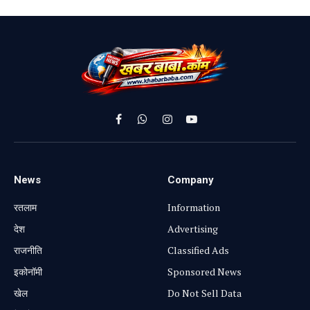
Facebook
WhatsApp
Instagram
YouTube
News
Company
रतलाम
Information
⁠देश
Advertising
राजनीति
Classified Ads
⁠इकोनॉमी
Sponsored News
खेल
Do Not Sell Data